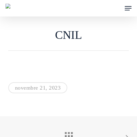
Skip
Men
to
main
content
CNIL
novembre 21, 2023